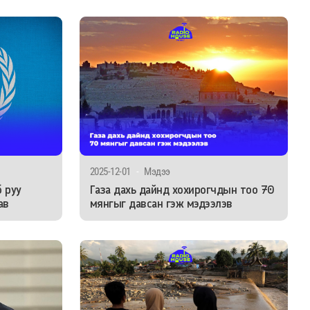
2025-12-01
-
Мэдээ
 руу
Газа дахь дайнд хохирогчдын тоо 70
ав
мянгыг давсан гэж мэдээлэв