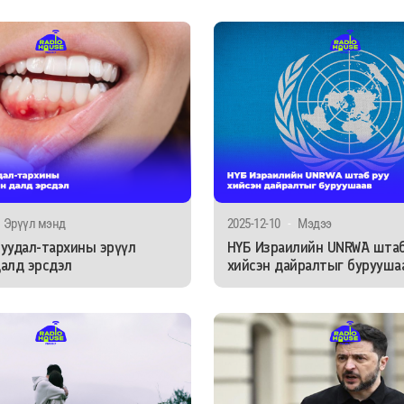
Эрүүл мэнд
2025-12-10
-
Мэдээ
уудал-тархины эрүүл
НҮБ Израилийн UNRWA штаб
алд эрсдэл
хийсэн дайралтыг бурууша