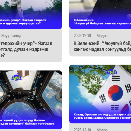
Эрүүл мэнд
2025-12-10
-
Мэдээ
тэврэхийн учир”- Яагаад
В.Зеленский: “Аюулгүй ба
этгэлд дулаан мэдрэмж
хангаж чадвал сонгуульд б
вэ?
2025-12-10
-
Мэдээ