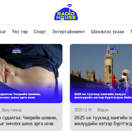
саг
Улс төр
Спорт
Энтертайнмент
Шинжлэх ухаан
Эрүүл мэнд
2025-12-10
-
Мэдээ
 судалгаа: Чихрийн шижин,
2025 он түүхэнд хамгийн х
ыг эмчлэх шинэ арга нээв
жилүүдийн нэгээр бүртгэг