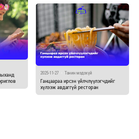
2025-11-27
-
Танин мэдэхүй
ныханд
ориглов
Ганцаараа ирсэн үйлчлүүлэгчдийг
хүлээж авдаггүй ресторан