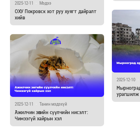
2025-12-11
-
Мэдээ
ОХУ Покровск хот руу хуягт дайралт
хийв
2025-12-10
-
Мырногра
урагшилж 
2025-12-11
-
Танин мэдэхүй
Ажилчин зөгийн сүүлчийн нисэлт:
Чимээгүй хайрын хэл