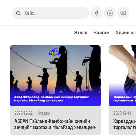
Эхлэл
Нийгэм
Эдийн за
2025-12-22
-
Мэдээ
2025-12-11
-
ASEAN:Тайланд-Камбожийн хилийн
Харвардын
зөрчлийг маргааш Малайзад хэлэлцэнэ
таргалалт