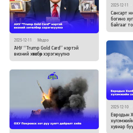
2025-12-11
-
Сансарт н
богино ху
байгааг т
2025-12-11
-
Мэдээ
АНУ “Trump Gold Card” нэртэй
визний хөтөлбөр хэрэгжүүлнэ
2025-12-10
-
Евродын Х
хүлэмжийн
хувиар бу