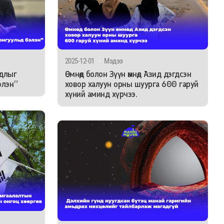
2025-12-01
-
Мэдээ
йдлыг
Өмнөд болон Зүүн өмнөд Азид дэгдсэн
элэн”
ховор халуун орны шуурга 600 гаруй
хүний аминд хүрчээ.