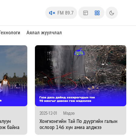
FM 89.7
Технологи
Аялал жуулчлал
2025-12-01
-
Мэдээ
алуун
Хонгконгийн Тай По дүүргийн галын
дэж байна
ослоор 146 хүн амиа алджээ