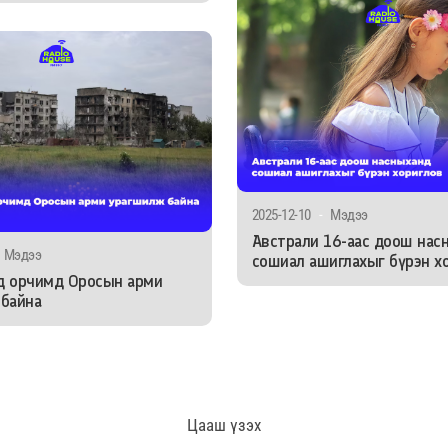
2025-12-10
-
Мэдээ
Австрали 16-аас доош нас
Мэдээ
сошиал ашиглахыг бүрэн х
д орчимд Оросын арми
байна
Цааш үзэх