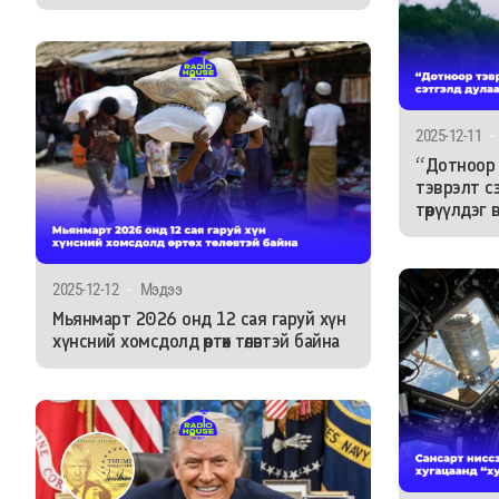
2025-12-11
-
“Дотноор 
тэврэлт с
төрүүлдэг 
2025-12-12
-
Мэдээ
Мьянмарт 2026 онд 12 сая гаруй хүн
хүнсний хомсдолд өртөх төлөвтэй байна