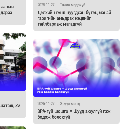
2025-11-27
-
Танин мэдэхүй
гаарын
 дараа
Дэлхийн гүнд нуугдсан бүтэц манай
гаригийн амьдрах нөхцөлийг
тайлбарлаж магадгүй
2025-11-27
-
Эрүүл мэнд
шатаж, 22
BPA-гүй шошго = Шууд аюулгүй гэж
бодож болохгүй