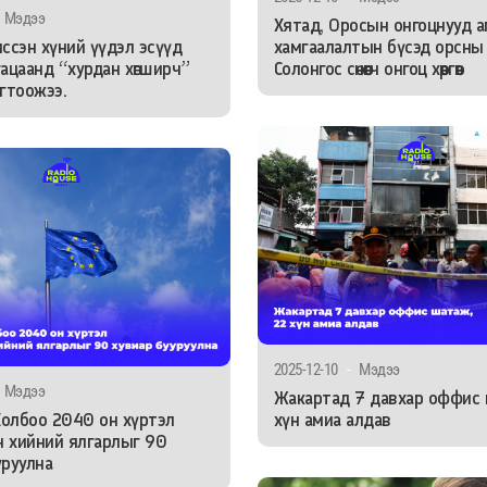
Мэдээ
Хятад, Оросын онгоцнууд а
иссэн хүний үүдэл эсүүд
хамгаалалтын бүсэд орсны
гацаанд “хурдан хөгширч”
Солонгос сөнөөгч онгоц хөөргөв
огтоожээ.
2025-12-10
-
Мэдээ
Мэдээ
Жакартад 7 давхар оффис 
олбоо 2040 он хүртэл
хүн амиа алдав
 хийний ялгарлыг 90
уруулна