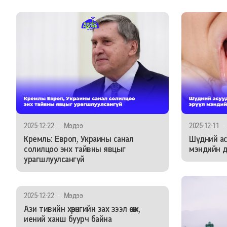
2025-12-22
-
Мэдээ
2025-12-11
-
Кремль: Европ, Украины санал
Шүдний ас
солилцоо энх тайвны явцыг
мэндийн д
урагшлуулсангүй
2025-12-22
-
Мэдээ
Ази тивийн хөрөнгийн зах зээл өсөж,
иений ханш буурч байна